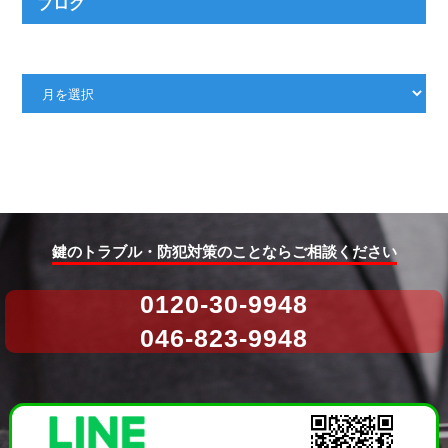
ブログ
投
稿
月
か
ら
鍵のトラブル・防犯対策のことならご相談ください
探
す
0120-30-9948
046-823-9948